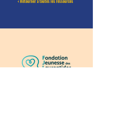
< Retourner à toutes les ressources
info@fondationjeunessedeslaurentides.co
m