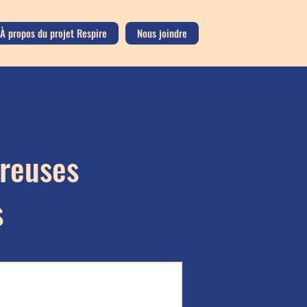
À propos du projet Respire
Nous joindre
ureuses
s